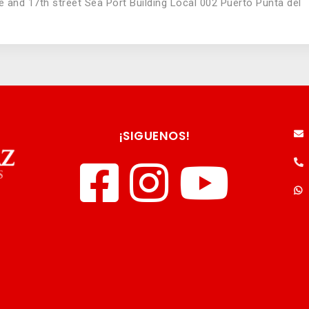
e and 17th street Sea Port Building Local 002 Puerto Punta del
¡SIGUENOS!