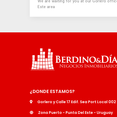
We are waiting for you at our Gorlero offic
Este area
¿DONDE ESTAMOS?
Gorlero y Calle 17 Edif. Sea Port Local 002
Zona Puerto - Punta Del Este - Uruguay