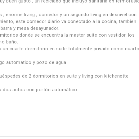
y buen gusto , un reciclado que incluyo sanitaria en termofusi
es , enorme living , comedor y un segundo living en desnivel con
miento, este comedor diario va conectado a la cocina, tambien
 barra y mesa desayunador.
itorios donde se encuentra la master suite con vestidor, los
mo baño.
 a un cuarto dormitorio en suite totalmente privado como cuart
go automatico y pozo de agua .
spedes de 2 dormitorios en suite y living con kitchenette
ra dos autos con portón automático .