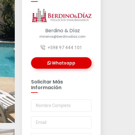
Berdino & Díaz
minerva@berdinodiaz.com
+598 97 444 101
Whatsapp
Solicitar Más
Información