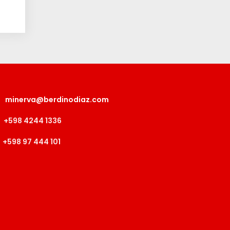
minerva@berdinodiaz.com
+598 4244 1336
+598 97 444 101